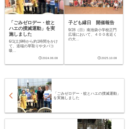
「ごみゼロデー・蚊と
子ども縁日 開催報告
ハエの撲滅運動」を実
9/28（日）南池袋小学校正門
施しました
広場において、４００名近く
の大...
6/1(土)9時から約1時間をかけ
て、道端の草取りやタバコ
吸...
2024.06.08
2025.10.08
「ごみゼロデー・蚊とハエの撲滅運動」
を実施しました