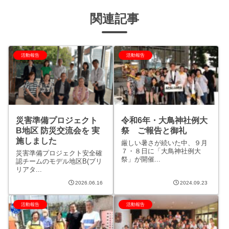
関連記事
活動報告
活動報告
災害準備プロジェクト
令和6年・大鳥神社例大
B地区 防災交流会を 実
祭 ご報告と御礼
施しました
厳しい暑さが続いた中、９月
７・８日に「大鳥神社例大
災害準備プロジェクト安全確
祭」が開催...
認チームのモデル地区B(ブリ
リアタ...
2026.06.16
2024.09.23
活動報告
活動報告